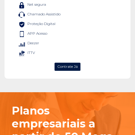
Net segura
Chamado Assistido
Proteção Digital
APP Acesso
Deezer
ITTV
Contrate Já
Planos
empresariais a