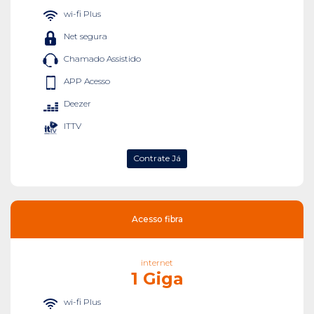
wi-fi Plus
Net segura
Chamado Assistido
APP Acesso
Deezer
ITTV
Contrate Já
Acesso fibra
internet
1 Giga
wi-fi Plus