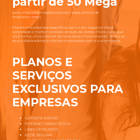
partir de 50 Mega
para mais informações consulte nossa central de
relacionamento
Planos empresariais específicos para o seu negócio! Maior
velocidade e melhor conexão através da Acesso Fibra, para que
você tenha uma internet sempre ativa e funcionando. Tenha os
seus colaboradores e clientes conectados com a sua empresa.
PLANOS E
SERVIÇOS
EXCLUSIVOS PARA
EMPRESAS
SUPORTE RÁPIDO
INTERNET FIBRA ÓPTICA
LINKS DEDICADOS
REDE SEGURA