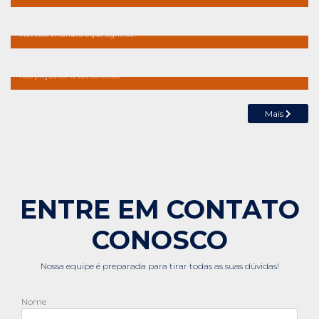
O que é o metaverso?
O metaverso está sendo um assunto super comentado em todas as redes sociais.
Mas você entendeu o que significa?
4 coisas para NÃO fazer com o seu roteador
Iremos te contar quatro coisas que você deve evitar fazer com o seu roteador para
não prejudicar a sua conexão.
Mais
ENTRE EM CONTATO
CONOSCO
Nossa equipe é preparada para tirar todas as suas dúvidas!
Nome