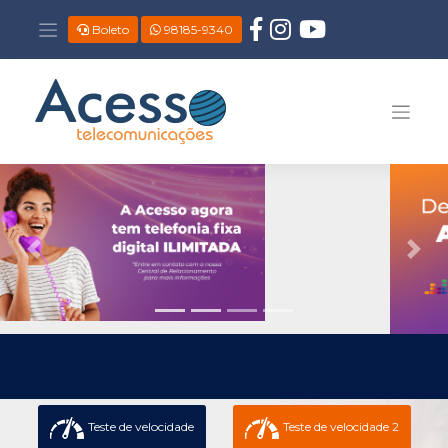
Boleto
98185-9340
Previous
Next
Teste de velocidade
Teste de velocidade 2