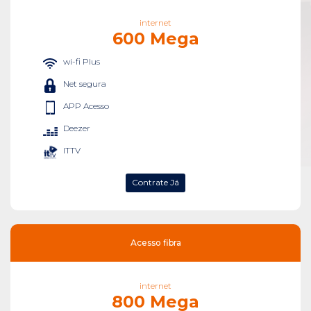
internet
600 Mega
wi-fi Plus
Net segura
APP Acesso
Deezer
ITTV
Contrate Já
Acesso fibra
internet
800 Mega