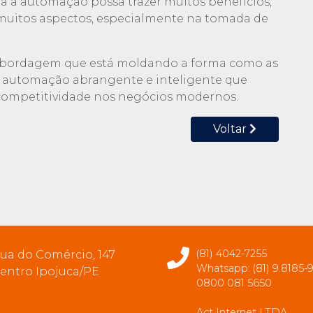
a a automação possa trazer muitos benefícios,
muitos aspectos, especialmente na tomada de
abordagem que está moldando a forma como as
 automação abrangente e inteligente que
a competitividade nos negócios modernos.
Voltar
(81) 4042-7255
ua do Comércio, 147
Whatsapp: (81) 9.8185-
entro Ipojuca/PE
0800 081 5650
Act Internet LTDA